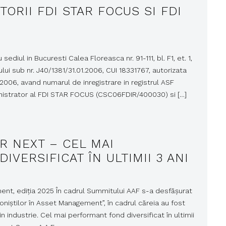
TORII FDI STAR FOCUS SI FDI
diul in Bucuresti Calea Floreasca nr. 91-111, bl. F1, et. 1,
ului sub nr. J40/1381/31.01.2006, CUI 18331767, autorizata
.2006, avand numarul de inregistrare in registrul ASF
inistrator al FDI STAR FOCUS (CSC06FDIR/400030) si […]
TAR NEXT – CEL MAI
VERSIFICAT ÎN ULTIMII 3 ANI
ment, ediția 2025 În cadrul Summitului AAF s-a desfășurat
ioniștilor în Asset Management”, în cadrul căreia au fost
n industrie. Cel mai performant fond diversificat în ultimii