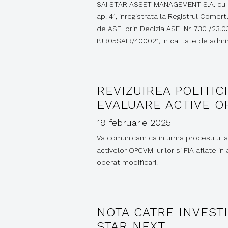
SAI STAR ASSET MANAGEMENT S.A. cu sediu
ap. 41, inregistrata la Registrul Comert
de ASF prin Decizia ASF Nr. 730 /23.03
PJR05SAIR/400021, in calitate de admi
REVIZUIREA POLITI
EVALUARE ACTIVE O
19 februarie 2025
Va comunicam ca in urma procesului anu
activelor OPCVM-urilor si FIA aflate i
operat modificari.
NOTA CATRE INVESTI
STAR NEXT