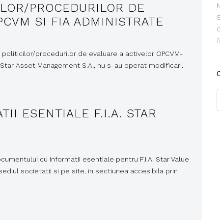
CILOR/PROCEDURILOR DE
N
PCVM SI FIA ADMINISTRATE
G
f
a politicilor/procedurilor de evaluare a activelor OPCVM-
AI Star Asset Management S.A., nu s-au operat modificari.
C
I ESENTIALE F.I.A. STAR
umentului cu informatii esentiale pentru F.I.A. Star Value
ediul societatii si pe site, in sectiunea accesibila prin