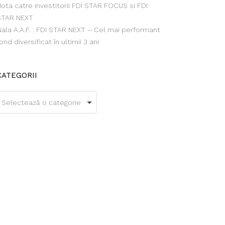
ota catre investitorii FDI STAR FOCUS si FDI
STAR NEXT
ala A.A.F. : FDI STAR NEXT – Cel mai performant
ond diversificat în ultimii 3 ani
CATEGORII
ategorii
Selectează o categorie