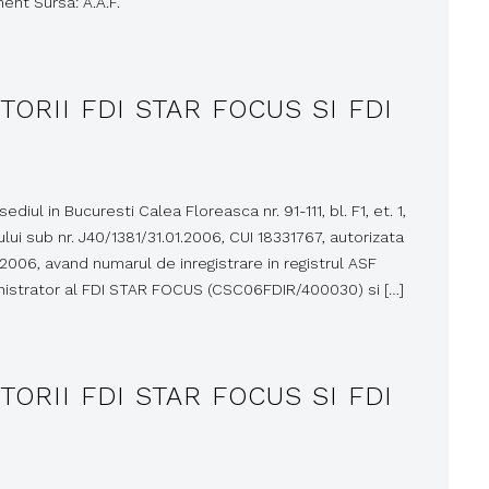
nt Sursa: A.A.F.
TORII FDI STAR FOCUS SI FDI
l in Bucuresti Calea Floreasca nr. 91-111, bl. F1, et. 1,
ului sub nr. J40/1381/31.01.2006, CUI 18331767, autorizata
.2006, avand numarul de inregistrare in registrul ASF
inistrator al FDI STAR FOCUS (CSC06FDIR/400030) si […]
TORII FDI STAR FOCUS SI FDI