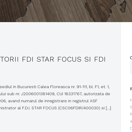
TORII FDI STAR FOCUS SI FDI
l in Bucuresti Calea Floreasca nr. 91-111, bl. F1, et. 1,
tului sub nr. J2006001381409, CUI 18331767, autorizata de
N
06, avand numarul de inregistrare in registrul ASF
nistrator al F.D.I. STAR FOCUS (CSC06FDIR/400030) si […]
R
D