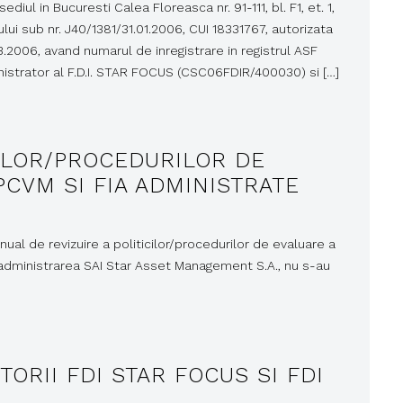
l in Bucuresti Calea Floreasca nr. 91-111, bl. F1, et. 1,
ului sub nr. J40/1381/31.01.2006, CUI 18331767, autorizata
.2006, avand numarul de inregistrare in registrul ASF
nistrator al F.D.I. STAR FOCUS (CSC06FDIR/400030) si […]
CILOR/PROCEDURILOR DE
PCVM SI FIA ADMINISTRATE
al de revizuire a politicilor/procedurilor de evaluare a
n administrarea SAI Star Asset Management S.A., nu s-au
TORII FDI STAR FOCUS SI FDI