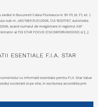
diul in Bucuresti Calea Floreasca nr. 91-111, bl. F1, et. 1,
ului sub nr. J40/1381/31.01.2006, CUI 18331767, autorizata
.2006, avand numarul de inregistrare in registrul ASF
inistrator al FDI STAR FOCUS (CSC06FDIR/400030) si […]
I ESENTIALE F.I.A. STAR
umentului cu informatii esentiale pentru F.I.A. Star Value
ediul societatii si pe site, in sectiunea accesibila prin