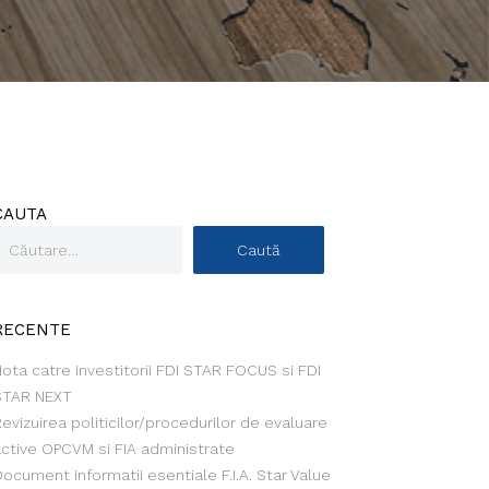
CAUTA
RECENTE
ota catre investitorii FDI STAR FOCUS si FDI
STAR NEXT
evizuirea politicilor/procedurilor de evaluare
active OPCVM si FIA administrate
ocument informatii esentiale F.I.A. Star Value