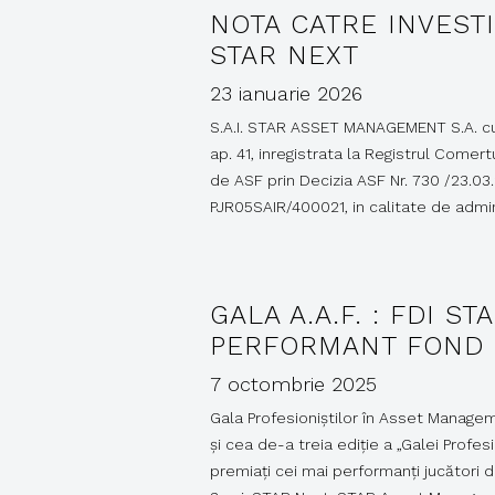
NOTA CATRE INVESTI
STAR NEXT
23 ianuarie 2026
S.A.I. STAR ASSET MANAGEMENT S.A. cu se
ap. 41, inregistrata la Registrul Comert
de ASF prin Decizia ASF Nr. 730 /23.03
PJR05SAIR/400021, in calitate de adm
GALA A.A.F. : FDI S
PERFORMANT FOND DI
7 octombrie 2025
Gala Profesioniștilor în Asset Manage
și cea de-a treia ediție a „Galei Profes
premiați cei mai performanți jucători di