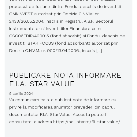
procesul de fuziune dintre Fondul deschis de investitii
OMNINVEST autorizat prin Decizia C.N.V.M. nr.
2433/26.05.2004, inscris in Registrul A.S.F. Sectorul
Instrumentelor si Investitiilor Financiare cu nr.
CSC06FDIR/400015 (fond absorbit) si Fondul deschis de
investitii STAR FOCUS (fond absorbant) autorizat prin
Decizia C.N.V.M. nr. 900/13.04.2006., inscris […]
PUBLICARE NOTA INFORMARE
F.I.A. STAR VALUE
9 aprilie 2024
Va comunicam ca s-a publicat nota de informare cu
privire la modificarea anumitor prevederi din cadrul
documentelor F.I.A. Star Value. Aceasta poate fi
consultata la adresa https://sai-star.ro/fii-star-value/