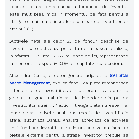
acestea, piata romaneasca a fondurilor de investitii
este mult prea mica in momentul de fata pentru a
atrage o mai mare incredere din partea investitorilor
straini. ” (…)
„Activele nete ale celor 33 de fonduri deschise de
investitii care activeaza pe piata romaneasca totalizau,
la sfarsitul lunii mai, 725,7 milioane de lei, reprezentand
la momentul respectiv 0,9% din capitalizarea bursiera.
Alexandru Danila, director general adjunct la
SAI Star
Asset Management
, explica faptul ca piata romaneasca
a fondurilor de investitii este mult prea mica pentru a
genera un grad mai ridicat de incredere din partea
investitorilor straini. „Practic, intreaga piata nu este mai
mare decat activele unui fond mediu de investitii din
afara”, subliniaza Danila. Analistii apreciaza ca activele
unui fond de investitii care intentioneaza sa iasa pe
pietele externe pentru a atrage investitori trebuie sa